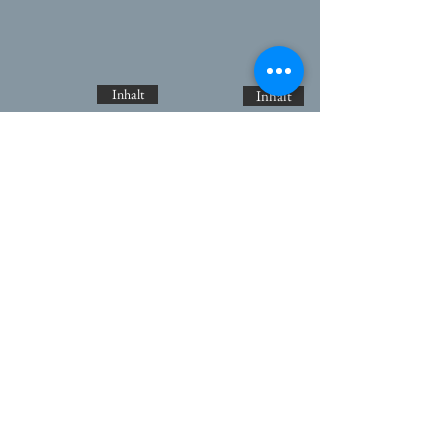
Basen-
Programm
Programm
Inhalt
Inhalt
Womensport Arabesque
Römerstraße 7
73312 Geislingen
Tel: 07331-444 11
soziale Netzwerke
Öffnungszeiten
Montag - Sonntag,
Feiertage
6.00 Uhr - 24.00 Uhr
Kontakt
Seitenanfang
Impressum
Datenschutz