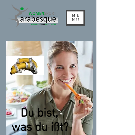
ME
NU
Du bist,
was du ißt?