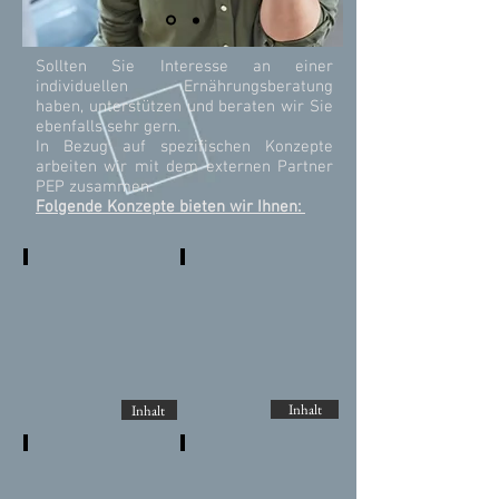
Sollten Sie Interesse an einer
individuellen Ernährungsberatung
haben, unterstützen und beraten wir Sie
ebenfalls sehr gern.
In Bezug auf spezifischen Konzepte
arbeiten wir mit dem extern
en Partner
PEP zusammen.
Folgende Konzepte bieten wir Ihnen:
Anti-
21-
Cellulite
Tage
-
Stoffwechselkur
Inhalt
Inhalt
Programm
Säure-
Arthrose-